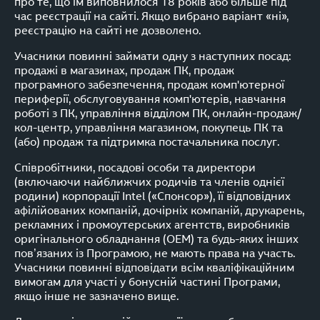
про те, що їм виповнилося 18 років або більше під
час реєстрації на сайті. Якщо вибрано варіант «ні»,
реєстрацію на сайті не дозволено.
Учасники повинні займати одну з наступних посад:
продажі в магазинах, продаж ПК, продаж
програмного забезпечення, продаж комп'ютерної
периферії, обслуговування комп'ютерів, навчання
роботі з ПК, управління відділом ПК, онлайн-продаж/
кол-центр, управління магазином, покупець ПК та
(або) продаж та підтримка постачальника послуг.
Співробітники, посадові особи та директори
(включаючи найближчих родичів та членів однієї
родини) корпорації Intel («Спонсор»), її відповідних
афілійованих компаній, дочірніх компаній, друкарень,
рекламних і промоутерських агентств, виробників
оригінального обладнання (OEM) та будь-яких інших
пов’язаних із Програмою, не мають права на участь.
Учасники повинні відповідати всім кваліфікаційним
вимогам для участі у бонусній частині Програми,
якщо інше не зазначено вище.