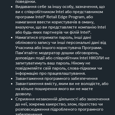
поведінки.
Видавання себе за іншу особу, зазначення, що
ви є співробітником Intel або представником
програми Intel® Retail Edge Program, або
намагання ввести користувачів в оману,
вказуючи, що ви представляєте компанію Intel
або будь-яких партнерів чи філій Intel®.
Намагатися отримати пароль, інші дані
облікового запису чи інші персональні дані від
Учасника або іншого користувача Програми.
Пам’ятайте: модератор дошки обговорень,
доповідач події або співробітник Intel НІКОЛИ не
запитуватимуть ваш пароль. Нікому не
повідомляйте свій пароль, слова-підказки чи
інформацію про працевлаштування.
Завантаження програмного забезпечення
Завантаження вмісту, яким ви не володієте, або
на вільне поширення якого ви не маєте
дозволу.
Сприяння незаконній діяльності або заохочення
до неї, зокрема хакерство, злом, піратство чи
розповсюдження підробленого програмного
забезпечення.