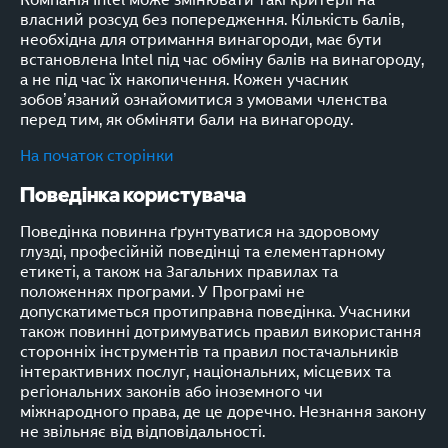
власний розсуд без попередження. Кількість балів,
необхідна для отримання винагороди, має бути
встановлена Intel під час обміну балів на винагороду,
а не під час їх накопичення. Кожен учасник
зобов’язаний ознайомитися з умовами членства
перед тим, як обміняти бали на винагороду.
На початок сторінки
Поведінка користувача
Поведінка повинна ґрунтуватися на здоровому
глузді, професійній поведінці та елементарному
етикеті, а також на Загальних правилах та
положеннях програми. У Програмі не
допускатиметься протиправна поведінка. Учасники
також повинні дотримуватись правил використання
сторонніх інструментів та правил постачальників
інтерактивних послуг, національних, місцевих та
регіональних законів або іноземного чи
міжнародного права, де це доречно. Незнання закону
не звільняє від відповідальності.