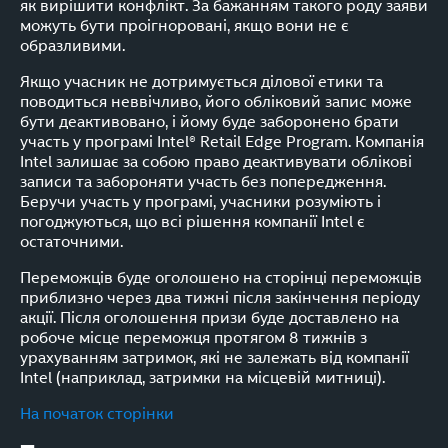
як вирішити конфлікт. За бажанням такого роду заяви
можуть бути проігноровані, якщо вони не є
образливими.
Якщо учасник не дотримується ділової етики та
поводиться неввічливо, його обліковий запис може
бути деактивовано, і йому буде заборонено брати
участь у програмі Intel® Retail Edge Program. Компанія
Intel залишає за собою право деактивувати облікові
записи та забороняти участь без попередження.
Беручи участь у програмі, учасники розуміють і
погоджуються, що всі рішення компанії Intel є
остаточними.
Переможців буде оголошено на сторінці переможців
приблизно через два тижні після закінчення періоду
акції. Після оголошення призи буде доставлено на
робоче місце переможця протягом 8 тижнів з
урахуванням затримок, які не залежать від компанії
Intel (наприклад, затримки на місцевій митниці).
На початок сторінки