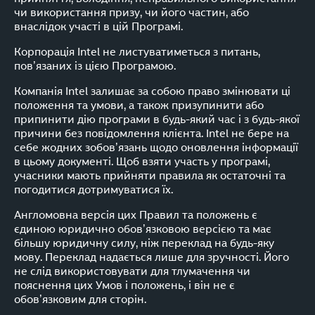
чи використання призу, чи його частин, або
внаслідок участі в цій Програмі.
Корпорація Intel не листуватиметься з питань,
пов’язаних із цією Програмою.
Компанія Intel залишає за собою право змінювати ці
положення та умови, а також призупинити або
припинити дію програми в будь-який час і з будь-якої
причини без повідомлення клієнта. Intel не бере на
себе жодних зобов’язань щодо оновлення інформації
в цьому документі. Щоб взяти участь у програмі,
учасники мають прийняти правила як остаточні та
погодитися дотримуватися їх.
Англомовна версія цих Правил та положень є
єдиною юридично обов’язковою версією та має
більшу юридичну силу, ніж переклад на будь-яку
мову. Переклад надається лише для зручності. Його
не слід використовувати для тлумачення чи
пояснення цих Умов і положень, і він не є
обов’язковим для сторін.