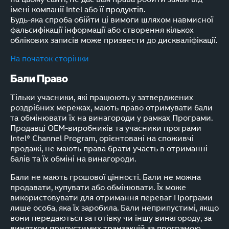
імені компанії Intel або її продуктів.
Будь-яка спроба обійти ці вимоги шляхом навмисної
фальсифікації інформації або створення кількох
облікових записів може призвести до дискваліфікації.
На початок сторінки
Бали Право
Тільки учасники, які працюють у затверджених
роздрібних мережах, мають право отримувати бали
та обмінювати їх на винагороди у рамках Програми.
Продавці OEM-виробників та учасники програми
Intel® Channel Program, орієнтовані на споживчі
продажі, не мають права брати участь в отриманні
балів та їх обміні на винагороди.
Бали не мають грошової цінності. Бали не можна
продавати, купувати або обмінювати. Їх може
використовувати для отримання переваг Програми
лише особа, яка їх заробила. Бали неприпустимі, якщо
вони передаються за готівку чи іншу винагороду, за
винятком припустимих транзакцій за програмою