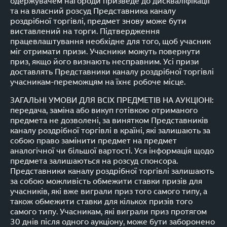
одержувачем нагороди призведе до дискваліфікації
та на власний розсуд Представника каналу
роздрібної торгівлі, предмет знову може бути
виставлений на торги. Підтвердження
працевлаштування необхідне для того, щоб учасник
міг отримати призи. Учасники можуть повернути
приз, якщо його визнають несправним. Усі призи
доставлять Представники каналу роздрібної торгівлі
учасникам-переможцям на їхнє робоче місце.
ЗАГАЛЬНІ УМОВИ ДЛЯ ВСІХ ПРЕДМЕТІВ НА АУКЦІОНІ:
передача, заміна або викуп готівкою отриманого
предмета не дозволені, за винятком Представників
каналу роздрібної торгівлі в країні, які залишають за
собою право замінити предмет на предмет
аналогічної чи більшої вартості. Уся інформація щодо
предмета залишаються на розсуд спонсора.
Представники каналу роздрібної торгівлі залишають
за собою можливість обмежити ставки призів для
учасників, які вже виграли приз того самого типу, а
також обмежити ставки для кількох призів того
самого типу. Учасникам, які виграли приз протягом
30 днів після одного аукціону, може бути заборонено