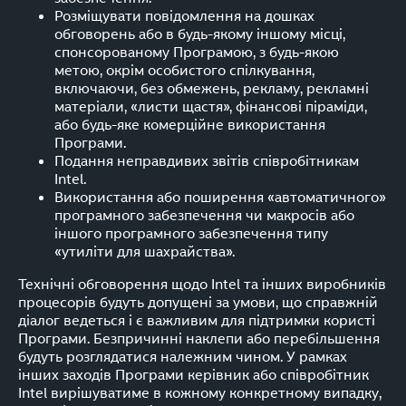
Розміщувати повідомлення на дошках
обговорень або в будь-якому іншому місці,
спонсорованому Програмою, з будь-якою
метою, окрім особистого спілкування,
включаючи, без обмежень, рекламу, рекламні
матеріали, «листи щастя», фінансові піраміди,
або будь-яке комерційне використання
Програми.
Подання неправдивих звітів співробітникам
Intel.
Використання або поширення «автоматичного»
програмного забезпечення чи макросів або
іншого програмного забезпечення типу
«утиліти для шахрайства».
Технічні обговорення щодо Intel та інших виробників
процесорів будуть допущені за умови, що справжній
діалог ведеться і є важливим для підтримки користі
Програми. Безпричинні наклепи або перебільшення
будуть розглядатися належним чином. У рамках
інших заходів Програми керівник або співробітник
Intel вирішуватиме в кожному конкретному випадку,