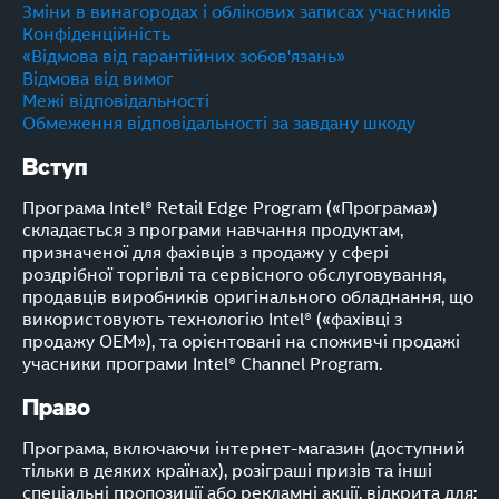
Зміни в винагородах і облікових записах учасників
Конфіденційність
«Відмова від гарантійних зобов'язань»
Відмова від вимог
Межі відповідальності
Обмеження відповідальності за завдану шкоду
Вступ
Програма Intel® Retail Edge Program («Програма»)
складається з програми навчання продуктам,
призначеної для фахівців з продажу у сфері
роздрібної торгівлі та сервісного обслуговування,
продавців виробників оригінального обладнання, що
використовують технологію Intel® («фахівці з
продажу OEM»), та орієнтовані на споживчі продажі
учасники програми Intel® Channel Program.
Право
Програма, включаючи інтернет-магазин (доступний
тільки в деяких країнах), розіграші призів та інші
спеціальні пропозиції або рекламні акції, відкрита для: