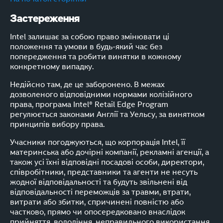
Застереження
Intel залишає за собою право змінювати ці
положення та умови в будь-який час без
попередження та робити винятки в кожному
конкретному випадку.
Недійсно там, де це заборонено. В межах
дозволеного відповідними нормами колізійного
права, програма Intel® Retail Edge Program
регулюється законами Англії та Уельсу, за винятком
принципів вибору права.
Учасники погоджуються, що корпорація Intel, її
материнська або дочірні компанії, рекламні агенції, а
також усі їхні відповідні посадові особи, директори,
співробітники, представники та агенти не несуть
жодної відповідальності та будуть звільнені від
відповідальності переможців за травми, втрати,
витрати або збитки, спричинені повністю або
частково, прямо чи опосередковано внаслідок
прийняття, володіння, неправильного використання