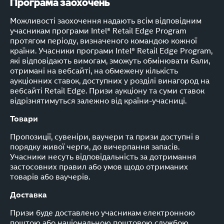
Програма заохочень
Можливості заохочення надають всім відповідним
учасникам програми Intel® Retail Edge Program
протягом періоду, визначеного командою кожної
країни. Учасники програми Intel® Retail Edge Program,
які відповідають вимогам, зможуть обмінювати бали,
отримані на вебсайті, на обмежену кількість
аукціонних ставок, доступних у розділі винагород на
вебсайті Retail Edge. Призи аукціону та суми ставок
відрізнятимуться залежно від країни-учасниці.
Товари
Пропозиції, сувеніри, ваучери та призи доступні в
порядку живої черги, до вичерпання запасів.
Учасники несуть відповідальність за дотримання
застосовних правил або умов щодо отриманих
товарів або ваучерів.
Доставка
Призи буде доставлено учасникам електронною
поштою або національною поштовою службою.