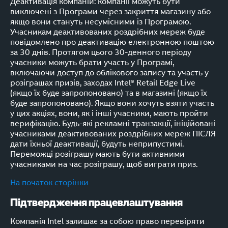
Деактивація компаній: компанії можуть бути
виключені з Програми через закриття магазину або
якщо вони стануть несумісними із Програмою.
Учасникам деактивованих роздрібних мереж буде
повідомлено про деактивацію електронною поштою
за 30 днів. Протягом цього 30-денного періоду
учасники можуть брати участь у Програмі,
включаючи доступ до облікового запису та участь у
розіграшах призів, заходах Intel® Retail Edge Live
(якщо їх буде запропоновано) та в магазині (якщо їх
буде запропоновано). Якщо вони хочуть взяти участь
у цих акціях, вони, як і інші учасники, мають пройти
верифікацію. Будь-які рекламні транзакції, ініційовані
учасниками деактивованих роздрібних мереж ПІСЛЯ
дати їхньої деактивації, будуть неприпустимі.
Переможці розіграшу мають бути активними
учасниками на час розіграшу, щоб виграти приз.
На початок сторінки
Підтвердження працевлаштування
Компанія Intel залишає за собою право перевіряти