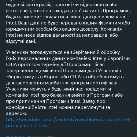
будь-які фотографії, голосові чи відеозаписи або
фотографії, зняті на заходах, пов’язаних із Програмою,
будуть використовуватися лише для цілей компанії
Intel. Ваші дані не буде передано іншим фізичним або
юридичним особам без вашого дозволу. Компанія
Intel не несе відповідальності за неправдиві або
відсутні дані.
Учасники погоджуються на зберігання й обробку
їхніх персональних даних компанією Intel у Європі чи
США протягом терміну дії Програми. Після
завершення щомісячної Програми дані Учасників
зберігатимуть в Європі або США та оброблятимуть
для завершення майбутніх програм сертифікації.
Учасники можуть у будь-який час повідомити
компанію Intel про бажання вийти з Програми або
про припинення Програми Intel. Заяву про
конфіденційність Intel можна переглянути за
адресою:
http://www.intel.co.uk/content/www/uk/en/privacy/intel-
privacy-notice.html.
На початок сторінки