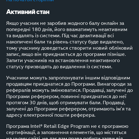
Активний стан
Якщо учасник не заробив жодного балу онлайн за
попередні 180 днів, його вважатимуть неактивним
та видалять із системи. Під час деактивації всі
накопичені бали та рівень статусу буде видалено,
тому учаснику доведеться створити новий обліковий
запис, якщо він приєднається до програми пізніше.
Запити учасників на встановлення неактивного
статусу призводять до видалення із системи.
Учасники можуть запропонувати іншим відповідним
продавцям приєднатися до Програми. Винагороди за
рефералів можуть змінюватися. Продавці, залучені до
Програми реферером, повинні приєднатися до неї
протягом 30 днів, щоб отримувати бали. Продавці,
залучені до Програми реферером, отримають ім’я та
адресу електронної пошти реферера.
Програма Intel® Retail Edge Program не є програмою
сертифікації, а заповнення елементів, що містяться
на цьому сайті, не дає вам права робити заяви від