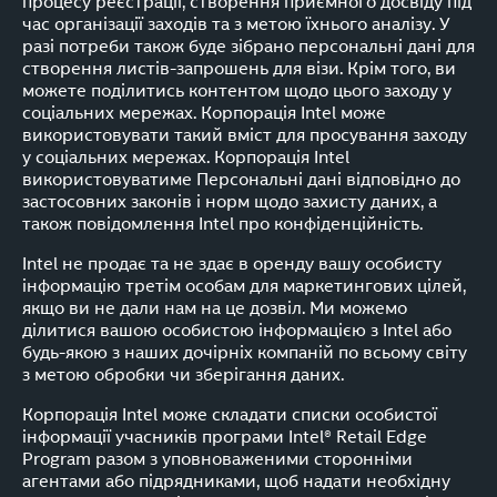
процесу реєстрації, створення приємного досвіду під
час організації заходів та з метою їхнього аналізу. У
разі потреби також буде зібрано персональні дані для
створення листів-запрошень для візи. Крім того, ви
можете поділитись контентом щодо цього заходу у
соціальних мережах. Корпорація Intel може
використовувати такий вміст для просування заходу
у соціальних мережах. Корпорація Intel
використовуватиме Персональні дані відповідно до
застосовних законів і норм щодо захисту даних, а
також повідомлення Intel про конфіденційність.
Intel не продає та не здає в оренду вашу особисту
інформацію третім особам для маркетингових цілей,
якщо ви не дали нам на це дозвіл. Ми можемо
ділитися вашою особистою інформацією з Intel або
будь-якою з наших дочірніх компаній по всьому світу
з метою обробки чи зберігання даних.
Корпорація Intel може складати списки особистої
інформації учасників програми Intel® Retail Edge
Program разом з уповноваженими сторонніми
агентами або підрядниками, щоб надати необхідну