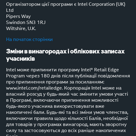
Організатором цієї програми є Intel Corporation (UK)
Ltd
Pipers Way
Swindon SN3 1RJ
Wiltshire, U.K.
На початок сторінки
Зміни в винагородах і облікових записах
учасників
Intel може припинити програму Intel® Retail Edge
Program через 180 днів після публікації повідомлення
про припинення програми за посиланням:
www.intel.com/retailedge. Корпорація Intel може на
власний розсуд у будь-який час змінити умови участі
в Програмі, включаючи припинення можливості
будь-якого учасника використовувати вже
накопичені бали. Будь-які та всі зміни умов членства,
включаючи правила щодо кількості Балів, необхідної
для товарів у програмах винагород, мають зворотну
силу та застосовуються до всіх раніше накопичених