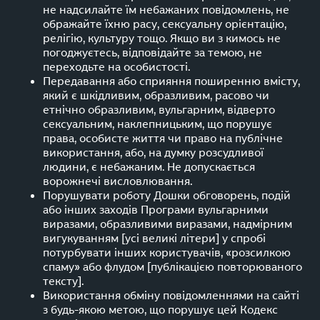
не надсилайте їм небажаних повідомлень, не
ображайте їхню расу, сексуальну орієнтацію,
релігію, культуру тощо. Якщо ви з кимось не
погоджуєтесь, відповідайте за темою, не
переходьте на особистості.
Передавання або сприяння поширенню вмісту,
який є шкідливим, образливим, расово чи
етнічно образливим, вульгарним, відверто
сексуальним, наклепницьким, що порушує
права, особисте життя чи право на публічне
використання, або, на думку розсудливої
людини, є небажаним. Не допускається
ворожнечі висловлювання.
Порушувати роботу Дошки обговорень, подій
або інших заходів Програми вульгарними
виразами, образливими виразами, надмірним
вигукуванням [усі великі літери] у спробі
потурбувати інших користувачів, «розсилкою
спаму» або флудом [публікацією повторюваного
тексту].
Використання обміну повідомленнями на сайті
з будь-якою метою, що порушує цей Кодекс