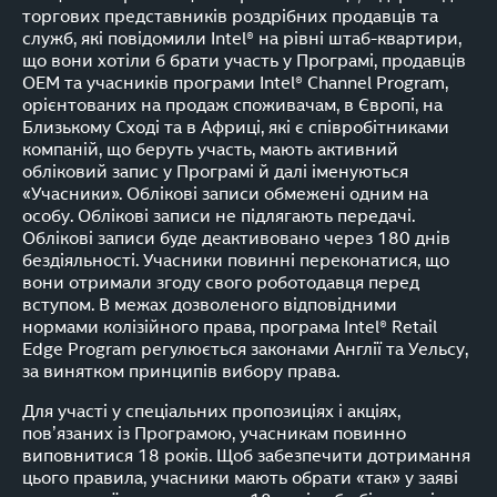
торгових представників роздрібних продавців та
служб, які повідомили Intel® на рівні штаб-квартири,
що вони хотіли б брати участь у Програмі, продавців
OEM та учасників програми Intel® Channel Program,
орієнтованих на продаж споживачам, в Європі, на
Близькому Сході та в Африці, які є співробітниками
компаній, що беруть участь, мають активний
обліковий запис у Програмі й далі іменуються
«Учасники». Облікові записи обмежені одним на
особу. Облікові записи не підлягають передачі.
Облікові записи буде деактивовано через 180 днів
бездіяльності. Учасники повинні переконатися, що
вони отримали згоду свого роботодавця перед
вступом. В межах дозволеного відповідними
нормами колізійного права, програма Intel® Retail
Edge Program регулюється законами Англії та Уельсу,
за винятком принципів вибору права.
Для участі у спеціальних пропозиціях і акціях,
пов’язаних із Програмою, учасникам повинно
виповнитися 18 років. Щоб забезпечити дотримання
цього правила, учасники мають обрати «так» у заяві