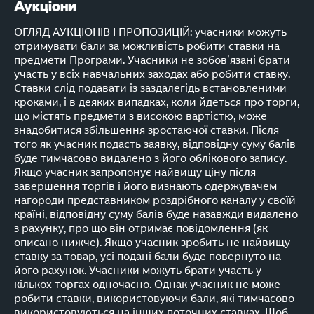
Аукціони
ОГЛЯД АУКЦІОНІВ І ПРОПОЗИЦІЙ: учасники можуть
отримувати бали за можливість робити ставки на
предмети Програми. Учасники не зобов’язані брати
участь у всіх навчальних заходах або робити ставку.
Ставки слід подавати із заздалегідь встановленими
кроками, і в деяких випадках, коли йдеться про торги,
що містять предмети з високою вартістю, може
знадобитися збільшення зростаючої ставки. Після
того як учасник подасть заявку, відповідну суму балів
буде тимчасово видалено з його облікового запису.
Якщо учасник запропонує найвищу ціну після
завершення торгів і його визнають одержувачем
нагороди представником роздрібного каналу у своїй
країні, відповідну суму балів буде назавжди видалено
з рахунку, про що він отримає повідомлення (як
описано нижче). Якщо учасник зробить не найвищу
ставку за товар, усі подані бали буде повернуто на
його рахунок. Учасники можуть брати участь у
кількох торгах одночасно. Однак учасник не може
робити ставки, використовуючи бали, які тимчасово
використовуються на інших поточних ставках. Щоб