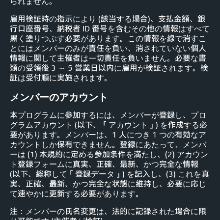
られません。
雇用検証時の指示により (該当する場合)、支払金額、銀
行口座番号、納税者 ID 番号を含むその他の情報はすべて
黒く塗りつぶす必要があります。この情報を線で消すこ
とにはメンバーのみが責任を負い、消されていない個人
情報に関して主催者は一切責任を負いません。必要な書
類の受領後 3 ～ 5 営業日以内に雇用が検証されます。検
証は受付順に実施されます。
メンバーのアカウント
本プログラムに参加するには、メンバーが登録し、プロ
グラムアカウント (以下、「アカウント」) を作成する必
要があります。メンバーは、1 人につき 1 つの有効なア
カウントしか保有できません。登録にあたって、メンバ
ーは (1) 本規約に定める参加条件を満たし、(2) アカウン
ト登録フォームに真実、正確、最新、かつ完全な情報
(以下、総称して「登録データ」) を記入し、(3) これを真
実、正確、最新、かつ完全な状態に維持し、必要に応じ
て速やかに更新する必要があります。
注：メンバーの氏名変更は、法的に記録された場合に限