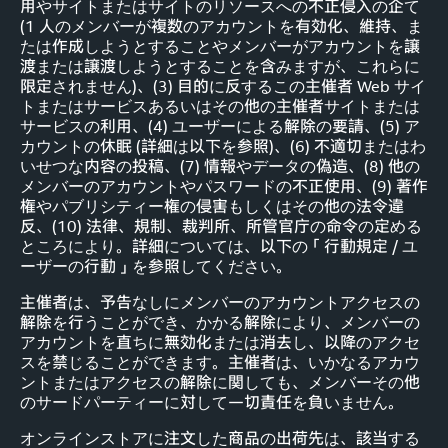
用やサイトまたはサイトのリソースへの不正侵入の企て
(1 人のメンバーが複数のアカウントを有効化、維持、ま
たは作成しようとすることやメンバーがアカウントを譲
渡または譲渡しようとすることを含みますが、これらに
限定されません)、(3) 目的に反するこの主催者 Web サイ
トまたはサービスあるいはその他の主催者サイトまたは
サービスの利用、(4) ユーザーによる解除の要請、(5) ア
カウントの休眠 (詳細は以下を参照)、(6) 不適切またはわ
いせつな内容の投稿、(7) 情報やデータの偽造、(8) 他の
メンバーのアカウントやパスワードの不正使用、(9) 著作
権やパブリシティー権の侵害もしくはその他の法令違
反、(10) 法律、規制、裁判所、所管官庁の命令の定める
ところにより。詳細については、以下の「行動規定 / ユ
ーザーの行動」を参照してください。
主催者は、予告なしにメンバーのアカウントアクセスの
解除を行うことができ、かかる解除により、メンバーの
アカウントを直ちに無効化または消去し、以降のアクセ
スを禁じることができます。主催者は、いかなるアカウ
ントまたはアクセスの解除に関しても、メンバーその他
のサードパーティーに対して一切責任を負いません。
オンラインストアに注文した商品の出荷先は、該当する