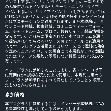
インストア (以下、「オンラインストア」)、一部の国で
のみ提供されるインテル® リテール・エッジ・ライブ・
イベント (以下、「ライブイベント」) を含みますがこれ
に限定されません)、およびその他の特別キャンペーンま
たはプロモーションに適用されます。また本規約は、ダ
ウンロード領域、検索領域、コミュニティー・フォーラ
ム、チャットルーム、ブログ、共有サイト、製品情報を
含みますが、これらに限定されない本プログラムを通じ
て提供されるあらゆるリソースおよびツールにも適用さ
れます。プログラム活動またはリソースには個別の規約
を定めることがあり、その場合には本規約が、その活動
またはリソースの規約と矛盾しない範囲において効力を
有します。
本プログラムに参加することにより、各メンバー (以下
に定義) は本規約を読んだ上で同意し、本規約に定める
プログラム参加条件をすべて満たしていることを肯定し
たものとみなされます。
参加資格
本プログラムに参加するには、メンバーが本規約に定め
る参加条件を満たしている必要があります。