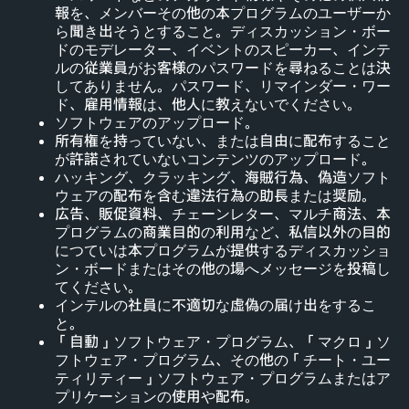
報を、メンバーその他の本プログラムのユーザーか
ら聞き出そうとすること。ディスカッション・ボー
ドのモデレーター、イベントのスピーカー、インテ
ルの従業員がお客様のパスワードを尋ねることは決
してありません。パスワード、リマインダー・ワー
ド、雇用情報は、他人に教えないでください。
ソフトウェアのアップロード。
所有権を持っていない、または自由に配布すること
が許諾されていないコンテンツのアップロード。
ハッキング、クラッキング、海賊行為、偽造ソフト
ウェアの配布を含む違法行為の助長または奨励。
広告、販促資料、チェーンレター、マルチ商法、本
プログラムの商業目的の利用など、私信以外の目的
につていは本プログラムが提供するディスカッショ
ン・ボードまたはその他の場へメッセージを投稿し
てください。
インテルの社員に不適切な虚偽の届け出をするこ
と。
「自動」ソフトウェア・プログラム、「マクロ」ソ
フトウェア・プログラム、その他の「チート・ユー
ティリティー」ソフトウェア・プログラムまたはア
プリケーションの使用や配布。