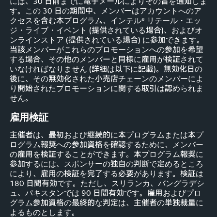
には、30 日前までに電子メールによりその旨を通知しま
す。この 30 日の期間中、メンバーはアカウントへのア
クセスを含む本プログラム、インテル® リテール・エッ
ジ・ライブ・イベント (提供されている場合)、およびオ
ンラインストア (提供されている場合) に参加できます。
当該メンバーがこれらのプロモーションへの参加を希望
する場合、その他のメンバーと同様に雇用が検証されて
いなければなりません (詳細は以下に記載)。無効化日の
後に、その無効化された小売店チェーンのメンバーによ
り開始されたプロモーションに関する取引は認められま
せん。
雇用検証
主催者は、最初および継続的に本プログラムまたは本プ
ログラム報奨への参加資格を確認するために、メンバー
の雇用を検証することができます。本プログラム報奨に
参加するには、スポンサーの独自の判断で定めるところ
により、雇用の検証を完了する必要があります。検証は
180 日間有効です。ただし、スリランカ、バングラデシ
ュ、パキスタンでは 90 日間有効です。雇用およびプロ
グラム参加資格の最終的な判定は、主催者の単独裁量に
よるものとします。