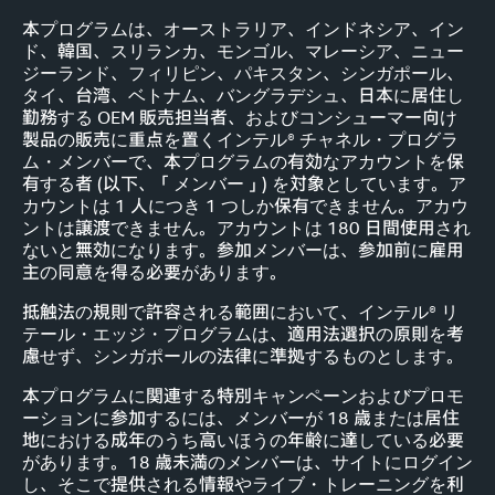
本プログラムは、オーストラリア、インドネシア、イン
ド、韓国、スリランカ、モンゴル、マレーシア、ニュー
ジーランド、フィリピン、パキスタン、シンガポール、
タイ、台湾、ベトナム、バングラデシュ、日本に居住し
勤務する OEM 販売担当者、およびコンシューマー向け
製品の販売に重点を置くインテル® チャネル・プログラ
ム・メンバーで、本プログラムの有効なアカウントを保
有する者 (以下、「メンバー」) を対象としています。ア
カウントは 1 人につき 1 つしか保有できません。アカウ
ントは譲渡できません。アカウントは 180 日間使用され
ないと無効になります。参加メンバーは、参加前に雇用
主の同意を得る必要があります。
抵触法の規則で許容される範囲において、インテル® リ
テール・エッジ・プログラムは、適用法選択の原則を考
慮せず、シンガポールの法律に準拠するものとします。
本プログラムに関連する特別キャンペーンおよびプロモ
ーションに参加するには、メンバーが 18 歳または居住
地における成年のうち高いほうの年齢に達している必要
があります。18 歳未満のメンバーは、サイトにログイン
し、そこで提供される情報やライブ・トレーニングを利