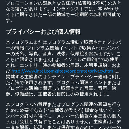
プロモーションの対象となる住所 (私書箱は不可) のみと
なる場合があります。オンラインストアは、本 Web サ
イトに掲示された一部の地域で一定期間のみ利用可能で
す。
プライバシーおよび個人情報
本プログラムまたはプログラム活動で収集されたメンバ
ーの情報 (プログラム関連イベントで収集されたメンバ
ーの氏名、写真、音声、映像、似顔絵を含みますが、こ
れらに限定されません) は、インテルの目的にのみ使用
され、エントリー時の参加者の同意、本利用規約、およ
び
http://www.intel.com/sites/corporate/privacy.htm
に
掲載する主催者のオンライン・プライバシー通知に則し
た方法で使用されます。プログラム関連イベントまたは
プログラム活動に関連して収集された写真、音声、映
像、似顔絵は、主催者の目的にのみ使用されます。
本プログラムの管理またはプログラム関連の通知を行う
ために必要である (と主催者が考える) 場合を除いて、メ
ンバーの許可を得ずに、メンバーの情報を第三者の個人
または会社と共有することはありません。主催者は、デ
ータを解析、処理、または保存するために、メンバーの