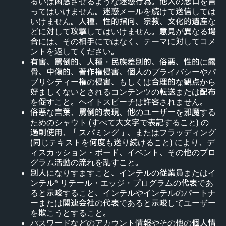
るいは困惑させるような迷惑行為。他人の悪口を言
ってはいけません。迷惑メールを続けて送信しては
いけません。人種、性的指向、宗教、文化的遺産な
どに対して攻撃してはいけません。意見が異なる場
合には、その相手にではなく、テーマに対してコメ
ントを返してください。
有害、罵倒的、人種・民族差別的、俗悪、性的に露
骨、中傷的、著作権侵害、個人のプライバシーやパ
ブリシティー権の侵害、もしくは合理的な観点から
好ましくないとされるコンテンツの転送または配布
を促すこと。ヘイトスピーチは許容されません。
俗悪な言葉、罵倒的表現、他のユーザーを邪魔する
ためのシャウト (すべて大文字で表記すること) の
過剰使用、「スパミング」、またはフラッディング
(同じテキストを何度も送り続けること) により、デ
ィスカッション・ボード、イベント、その他のプロ
グラム活動の流れを乱すこと。
別人になりすますこと、インテルの従業員またはイ
ンテル® リテール・エッジ・プログラムの代表であ
ると示唆すること、インテルやインテルのパートナ
ーまたは関連会社の代表であると示唆してユーザー
を欺こうとすること。
パスワードなどのアカウント情報やその他の個人情