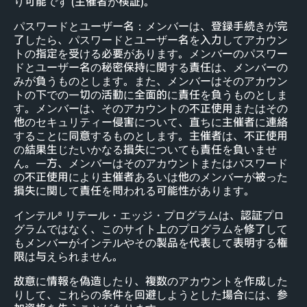
り可能です (主催者が検証)。
パスワードとユーザー名：メンバーは、登録手続きが完
了したら、パスワードとユーザー名を入力してアカウン
トの指定を受ける必要があります。メンバーのパスワー
ドとユーザー名の秘密保持に関する責任は、メンバーの
みが負うものとします。また、メンバーはそのアカウン
トの下での一切の活動に全面的に責任を負うものとしま
す。メンバーは、そのアカウントの不正使用またはその
他のセキュリティー侵害について、直ちに主催者に連絡
することに同意するものとします。主催者は、不正使用
の結果生じたいかなる損失についても責任を負いませ
ん。一方、メンバーはそのアカウントまたはパスワード
の不正使用により主催者あるいは他のメンバーが被った
損失に関して責任を問われる可能性があります。
インテル® リテール・エッジ・プログラムは、認証プロ
グラムではなく、このサイト上のプログラムを修了して
もメンバーがインテルやその製品を代表して表明する権
限は与えられません。
故意に情報を偽造したり、複数のアカウントを作成した
りして、これらの条件を回避しようとした場合には、参