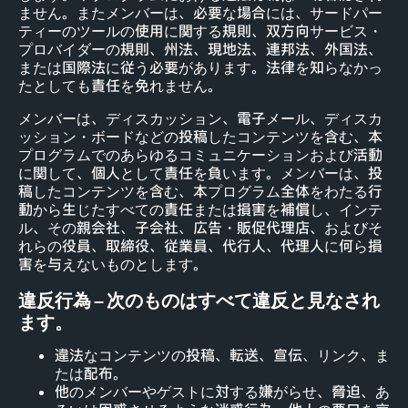
ません。またメンバーは、必要な場合には、サードパー
ティーのツールの使用に関する規則、双方向サービス・
プロバイダーの規則、州法、現地法、連邦法、外国法、
または国際法に従う必要があります。法律を知らなかっ
たとしても責任を免れません。
メンバーは、ディスカッション、電子メール、ディスカ
ッション・ボードなどの投稿したコンテンツを含む、本
プログラムでのあらゆるコミュニケーションおよび活動
に関して、個人として責任を負います。メンバーは、投
稿したコンテンツを含む、本プログラム全体をわたる行
動から生じたすべての責任または損害を補償し、インテ
ル、その親会社、子会社、広告・販促代理店、およびそ
れらの役員、取締役、従業員、代行人、代理人に何ら損
害を与えないものとします。
違反行為 – 次のものはすべて違反と見なされ
ます。
違法なコンテンツの投稿、転送、宣伝、リンク、ま
たは配布。
他のメンバーやゲストに対する嫌がらせ、脅迫、あ