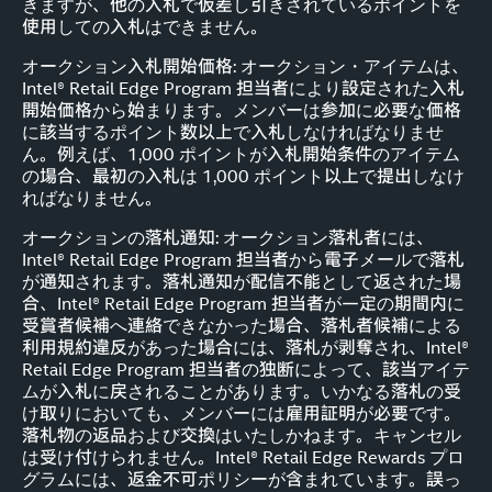
きますが、他の入札で仮差し引きされているポイントを
使用しての入札はできません。
オークション入札開始価格: オークション・アイテムは、
Intel® Retail Edge Program 担当者により設定された入札
開始価格から始まります。メンバーは参加に必要な価格
に該当するポイント数以上で入札しなければなりませ
ん。例えば、1,000 ポイントが入札開始条件のアイテム
の場合、最初の入札は 1,000 ポイント以上で提出しなけ
ればなりません。
オークションの落札通知: オークション落札者には、
Intel® Retail Edge Program 担当者から電子メールで落札
が通知されます。落札通知が配信不能として返された場
合、Intel® Retail Edge Program 担当者が一定の期間内に
受賞者候補へ連絡できなかった場合、落札者候補による
利用規約違反があった場合には、落札が剥奪され、Intel®
Retail Edge Program 担当者の独断によって、該当アイテ
ムが入札に戻されることがあります。いかなる落札の受
け取りにおいても、メンバーには雇用証明が必要です。
落札物の返品および交換はいたしかねます。キャンセル
は受け付けられません。Intel® Retail Edge Rewards プロ
グラムには、返金不可ポリシーが含まれています。誤っ