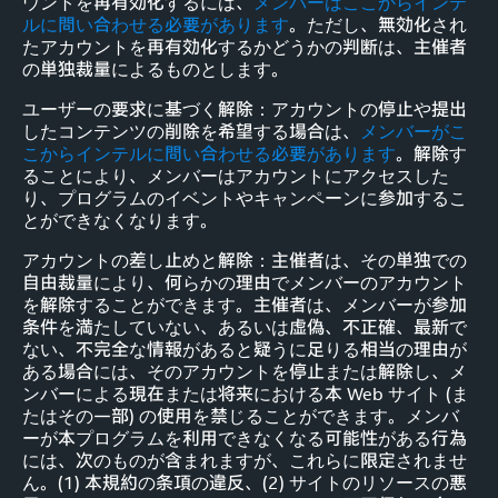
ウントを再有効化するには、
メンバーはここからインテ
ルに問い合わせる必要があります
。ただし、無効化され
たアカウントを再有効化するかどうかの判断は、主催者
の単独裁量によるものとします。
ユーザーの要求に基づく解除：アカウントの停止や提出
したコンテンツの削除を希望する場合は、
メンバーがこ
こからインテルに問い合わせる必要があります
。解除す
ることにより、メンバーはアカウントにアクセスした
り、プログラムのイベントやキャンペーンに参加するこ
とができなくなります。
アカウントの差し止めと解除：主催者は、その単独での
自由裁量により、何らかの理由でメンバーのアカウント
を解除することができます。主催者は、メンバーが参加
条件を満たしていない、あるいは虚偽、不正確、最新で
ない、不完全な情報があると疑うに足りる相当の理由が
ある場合には、そのアカウントを停止または解除し、メ
ンバーによる現在または将来における本 Web サイト (ま
たはその一部) の使用を禁じることができます。メンバ
ーが本プログラムを利用できなくなる可能性がある行為
には、次のものが含まれますが、これらに限定されませ
ん。(1) 本規約の条項の違反、(2) サイトのリソースの悪