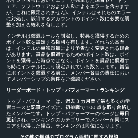
ポイント付与においてエラーが発生した場合 (ハードウ
ェア、ソフトウェアおよび人災によるエラーを含みます
が、これに限定されません)、インテルはそれらのエラー
に対処し、該当するアカウントのポイント数に必要な調
整を加える権利を有します。
インテルは償還ルールを制定し、特典を獲得するための
ポイント数を設定する権利を有します。それらの基準
は、インテルの単独裁量により予告なく変更される場合
があります。賞品を償還するためのポイント数は、ポイ
ントを獲得した時点ではなく、ポイントを賞品に償還す
る時にインテルにより設定されている数とします。賞品
にポイントを償還する前に、メンバー各自の責任におい
てメンバーシップの条件をご確認ください。
リーダーボード・トップ・パフォーマー・ランキング
トップ・パフォーマーは、過去 3 カ月間で最も多くの学
習コースと記事クイズに、初挑戦で 100 点を取り合格し
たメンバーです。トップ・パフォーマーのページは毎日
更新され、ランキングのカテゴリーでメンバーが同じス
コアを取得した場合、ランキングは同位になります。
その他の個別のプログラム活動に関する規約