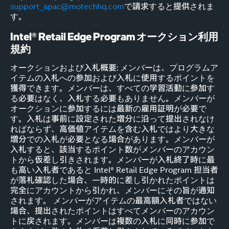
support_apac@motechhq.com
で請求すると提供されま
す。
Intel® Retail Edge Program オークション利用
規約
オークションおよび入札概要: メンバーは、プログラムア
イテムの入札への参加および入札に使用するポイントを
獲得できます。メンバーは、すべての学習活動に参加す
る必要はなく、入札する必要もありません。メンバーが
オークションに参加するには最新の雇用証明が必要で
す。入札は事前に設定された増分に沿って提出されなけ
ればならず、高価値アイテムを含む入札ではより大きな
増分での入札が必要となる場合があります。メンバーが
入札すると、該当するポイント数がメンバーのアカウン
トから仮差し引きされます。メンバーが入札終了時に最
も高い入札者であると Intel® Retail Edge Program 担当者
が落札確認した場合、一時的に差し引かれたポイントは
完全にアカウントから引かれ、メンバーにその旨が通知
されます。 メンバーがアイテムの最高額入札者ではない
場合、提出されたポイントはすべてメンバーのアカウン
トに戻されます。メンバーは複数の入札に同時に参加で