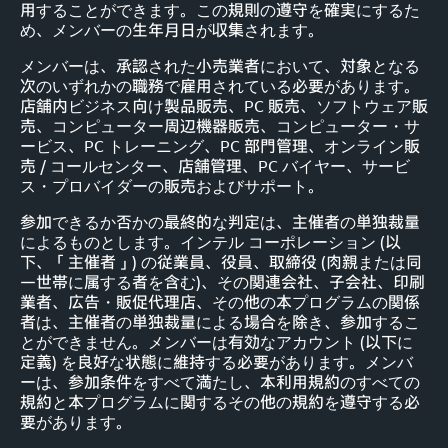
用することができます。この規則の遵守を確実にするた
め、メンバーの生年月日が収集されます。
メンバーは、承認された小売業者において、対象となる
次のいずれかの職務で雇用されている必要があります。
店舗内ビジネス向け製品販売、PC 販売、ソフトウェア販
売、コンピューター周辺機器販売、コンピューター・サ
ービス、PC トレーニング、PC 部門管理、オンライン販
売 / コールセンター、店舗管理、PC バイヤー、サービ
ス・プロバイダーの販売およびサポート。
参加できるか否かの最終的な判定は、主催者の単独裁量
によるものとします。インテル コーポレーション (以
下、「主催者」) の従業員、役員、取締役 (肉親または同
一世帯に属する者を含む)、その関連会社、子会社、印刷
業者、広告・販促代理店、その他の本プログラムの関係
者は、主催者の単独裁量による場合を除き、参加するこ
とができません。メンバーは有効なアカウント (以下に
定義) を良好な状態に維持する必要があります。メンバ
ーは、参加条件をすべて満たし、本利用規約のすべての
規約と本プログラムに関するその他の規約を遵守する必
要があります。