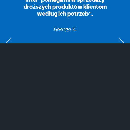
droższych produktów klientom
według ich potrzeb”.
George K.
Dołącz teraz, aby uczyć się
i zdobywać nagrody!
ZAREJESTRUJ SIĘ TERAZ