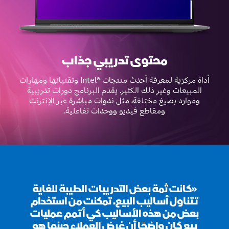
محتوى تدريبي جذاب
أداة مركزية لمعرفة أحدث منتجات Intel®‎ وتقنياتها ومهارات
المبيعات وغير ذلك الكثير. يقدم البرنامج دورات تدريبية
وموارد بصيغ مختلفة، مثل ندوات مباشرة عبر الإنترنت
ومقاطع فيديو ووحدات تفاعلية.
«كانت ثمة بعض التدريبات الطيبة للغاية
تتناول أساليب البيع. تمكنت من استخدام
بعض من هذه الأساليب كي أتمم عمليات
بيع كان واضحًا أن غرض العملاء حينها هو